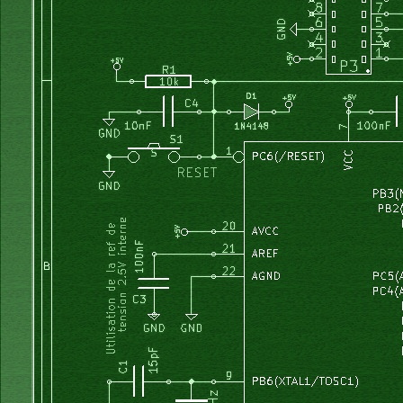
24 juin 2012
J'ai longuement décrit et expliqué ici mo
Brushless basé sur un PIC16F628. Suite à cette première 
qui fonctionnait m...
PROGRAMMATEUR POUR LAVE LINGE basé sur un ATmega32 - ..
15 mai 2012
15 mai 2012: J'ai acheté en 2008 un lave li
programmateur électronique à grillé au bout de 10 jours
dans ce cas? moi ...
Comment relier électriquement une SD card à un ATmega
26 avr 2012
Les uC ATmega d'AVR disposent d'une S
Peripheral Interface) tout comme les cartes mémoires SDc
liaison peut se faire d...
Distributeur de nourriture pour petits animaux de comp...
24 oct 2008
Ce distributeur me permet de m'absenter un ou
en laissant mon lapin nain seul à la maison. Quatre peti
nourriture (gr...
Programmation des AVR ATmega en langage C sous Linux
30 avr 2007
Depuis quelque temps une famille de micro
monte en puissance et surtout voit son prix baisser et d
facilement approvis...