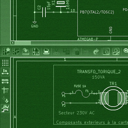
CAPACIMETRE NUMERIQUEbasé sur un ATmega8
07 dec 2005
Je vous ai déjà parlé ici de ces puissants micr
RISC que sont les AVR ATMEGA8-16. Voici ma première 
avec l'un d'e...