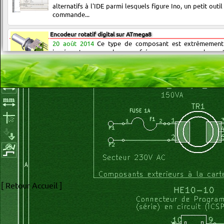
alternatifs à l'IDE parmi lesquels figure Ino, un petit outil
commande...
Encodeur rotatif digital sur ATmega8
20 août 2014
Ce type de composant est extrêmement 
incrémenter un nombre, une fréquence par exemple, en 
simple bouton. Son utilisat...
Transformée de Fourier sur ATmega32 et Arduino Mega2560
24 juin 2014
La rapidité d'exécution du calcul est essentiel
s'agit de traiter un signal en temps réel. Elle déterminera 
maximal...
Générateur HF 1Hz-40MHz sinus purdigital à DDS AD9850 (...
31 juil 2012
Je possédais depuis plusieurs années d'un "gé
fonction" 2MHz analogique du commerce (DF1641A) certes
mais qui ne me do...
Wobulateur digital à DDS AD9850 (résolution 1Hz) piloté...
31 juil 2012
Cet article fait suite à celui décrivant un g
[ Retour Accueil ]
40MHz sinus basé sur ce même circuit DDS AD9850. ...
Variateur (Contrôleur) pour moteur BRUSHLESS avec un ...