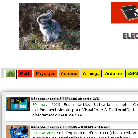
ELE
Math
Physique
Astrono
ATmega
Arduino
ESP3
Récepteur radio à TEF6686 et carte CYD
30 nov 2025
Ecran tactile. Utilisation simple. C
extrêmement simple pour VisualCode & PlatformIO; Je s
directement du PDF de NXP. ...
Récepteur radio à TEF6686 + ILI9341 + SDcard.
30 nov 2025
Soit l'équivalent d'une CYD (Cheap Yellow
avec lecteur SDcard utilisable et 14 GPIO disponibles !...