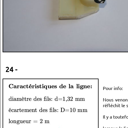
24 -
Pour info:
Nous venons
réfléchit le 
Il y a toute