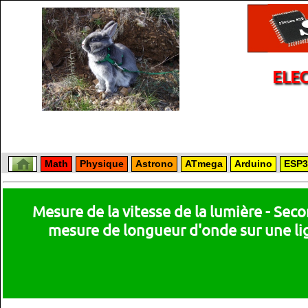
ELE
Math
Physique
Astrono
ATmega
Arduino
ESP3
Mesure de la vitesse de la lumière - Sec
mesure de longueur d'onde sur une li