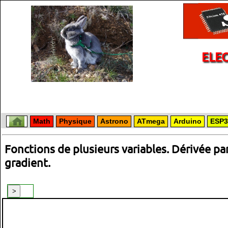
ELE
Math
Physique
Astrono
ATmega
Arduino
ESP3
Fonctions de plusieurs variables. Dérivée par
gradient.