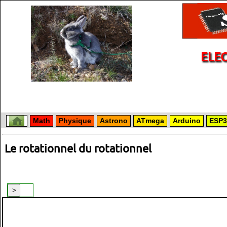
ELE
Math
Physique
Astrono
ATmega
Arduino
ESP3
Le rotationnel du rotationnel