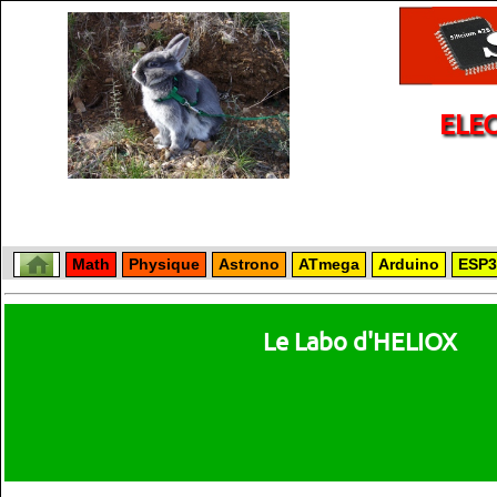
ELE
Math
Physique
Astrono
ATmega
Arduino
ESP3
Le Labo d'HELIOX