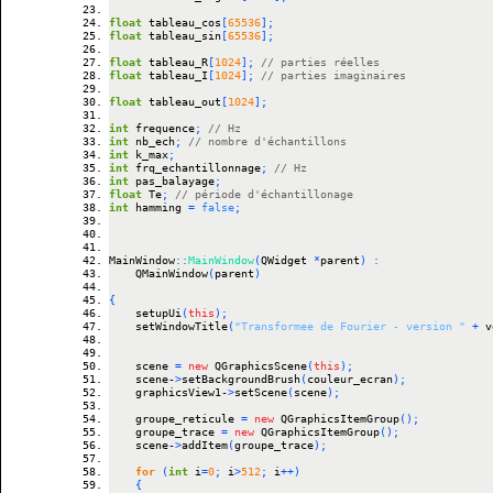
float
 tableau_cos
[
65536
]
;
float
 tableau_sin
[
65536
]
;
float
 tableau_R
[
1024
]
;
// parties réelles
float
 tableau_I
[
1024
]
;
// parties imaginaires
float
 tableau_out
[
1024
]
;
int
 frequence
;
// Hz
int
 nb_ech
;
// nombre d'échantillons
int
 k_max
;
int
 frq_echantillonnage
;
// Hz
int
 pas_balayage
;
float
 Te
;
// période d'échantillonage
int
 hamming 
=
false
;
MainWindow
::
MainWindow
(
QWidget 
*
parent
)
:
    QMainWindow
(
parent
)
{
    setupUi
(
this
)
;
    setWindowTitle
(
"Transformee de Fourier - version "
+
 v
    scene 
=
new
 QGraphicsScene
(
this
)
;
    scene
-
>
setBackgroundBrush
(
couleur_ecran
)
;
    graphicsView1
-
>
setScene
(
scene
)
;
    groupe_reticule 
=
new
 QGraphicsItemGroup
(
)
;
    groupe_trace 
=
new
 QGraphicsItemGroup
(
)
;
    scene
-
>
addItem
(
groupe_trace
)
;
for
(
int
 i
=
0
;
 i
>
512
;
 i
++
)
{