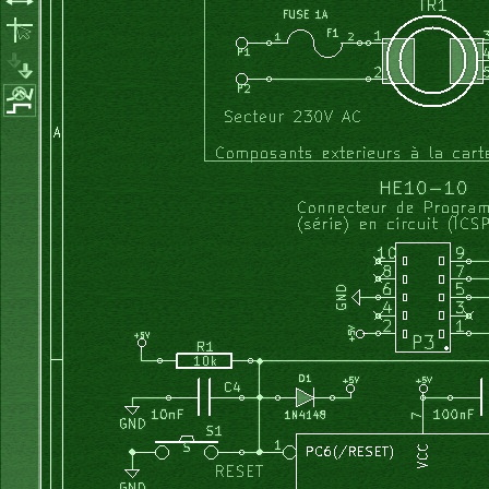
}
}
        tableau_out
[
k
]
=
4
*
sqrt
(
S1
*
S1 
+
 S2
*
S2
)
;
}
}
void
 MainWindow
::
on_btn2_clicked
(
)
{
   remplit_tableau_echantillons
(
)
;
   calcul_fourier
(
)
;
   tracer_tableau_valeurs
(
)
;
}
void
 MainWindow
::
on_spinBox_pas_valueChanged
(
int
 arg1
)
{
    QString st1
;
    pas_balayage 
=
 arg1
;
    st1.
setNum
(
pas_balayage
)
;
// conversion num -> txt
    calcul_tableaux_sin_cos
(
)
;
    calcul_fourier
(
)
;
    effacer_graduation
(
)
;
    effacer_trace
(
)
;
    tracer_graduations
(
)
;
    tracer_tableau_valeurs
(
)
;
}
void
 MainWindow
::
on_spinBox_frq_valueChanged
(
int
 arg1
)
{
    frequence 
=
 arg1
;
    remplit_tableau_echantillons
(
)
;