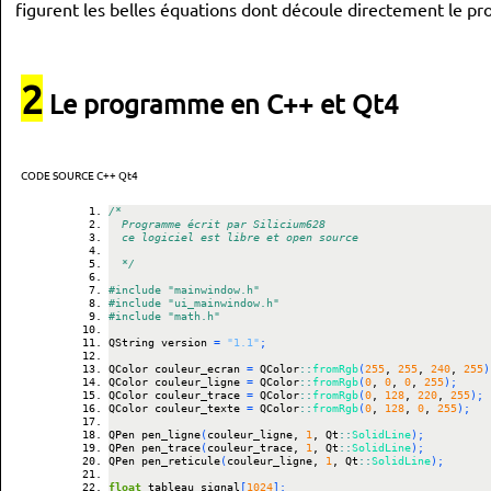
figurent les belles équations dont découle directement le p
2
Le programme en C++ et Qt4
CODE SOURCE C++ Qt4
/*
  Programme écrit par Silicium628
  ce logiciel est libre et open source
  */
#include "mainwindow.h"
#include "ui_mainwindow.h"
#include "math.h"
QString version 
=
"1.1"
;
QColor couleur_ecran 
=
 QColor
::
fromRgb
(
255
, 
255
, 
240
, 
255
)
QColor couleur_ligne 
=
 QColor
::
fromRgb
(
0
, 
0
, 
0
, 
255
)
;
QColor couleur_trace 
=
 QColor
::
fromRgb
(
0
, 
128
, 
220
, 
255
)
;
QColor couleur_texte 
=
 QColor
::
fromRgb
(
0
, 
128
, 
0
, 
255
)
;
QPen pen_ligne
(
couleur_ligne, 
1
, Qt
::
SolidLine
)
;
QPen pen_trace
(
couleur_trace, 
1
, Qt
::
SolidLine
)
;
QPen pen_reticule
(
couleur_ligne, 
1
, Qt
::
SolidLine
)
;
float
 tableau_signal
[
1024
]
;