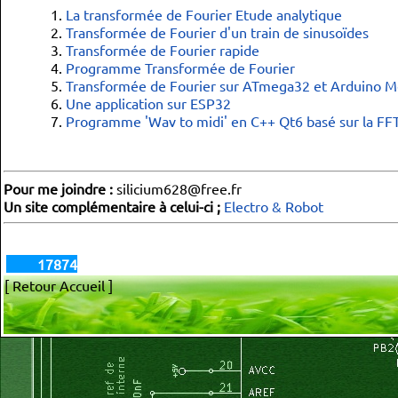
    segment_trace 
=
new
 QGraphicsLineItem
(
0
, offset_y, 
102
La transformée de Fourier Etude analytique
    segment_trace
-
>
setPen
(
couleur_ligne
)
;
    groupe_trace
-
>
addToGroup
(
segment_trace
)
;
Transformée de Fourier d'un train de sinusoïdes
Transformée de Fourier rapide
int
 n
;
float
 x, y, memo_x, memo_y
;
Programme Transformée de Fourier
    x
=
0
;
    y
=
offset_y
;
Transformée de Fourier sur ATmega32 et Arduino 
for
(
n
=
0
;
 n
<
511
;
 n
++
)
Une application sur ESP32
{
        memo_x 
=
 x
;
Programme 'Wav to midi' en C++ Qt6 basé sur la FF
        memo_y 
=
 y
;
        x 
=
2
*
 n
;
        y 
=
 offset_y 
-
 tableau_out
[
n
]
;
        segment_trace 
=
new
 QGraphicsLineItem
(
memo_x ,memo
        segment_trace
-
>
setPen
(
pen_trace
)
;
Pour me joindre :
silicium628@free.fr
        groupe_trace
-
>
addToGroup
(
segment_trace
)
;
}
Un site complémentaire à celui-ci ;
Electro & Robot
}
void
 MainWindow
::
remplit_tableau_echantillons
(
)
17874
{
// création du signal à analyser
[ Retour Accueil ]
int
 n
;
float
 x
;
    Te 
=
1.0
/
 frq_echantillonnage
;
for
(
n
=
0
;
 n 
<
 nb_ech
;
 n
++
)
// nb d'échantillons
{
        x
=
cos
(
2
*
 M_PI 
*
 frequence 
*
 n 
*
 Te
)
;
if
(
hamming
)
{
 x 
=
 x 
*
(
1
-
cos
(
2
*
 M_PI 
*
 n 
/
 nb_e
        tableau_signal
[
n
]
=
 x
;
}