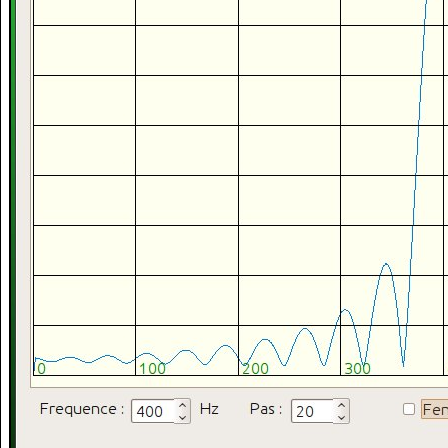
MainWindow
::
~MainWindow
(
)
{
}
void
 MainWindow
::
tracer_graduations
(
)
{
float
 i,x,y
;
float
 nb_grad_max
;
float
 intervalle
;
// séparant les graduations
float
 fi
;
    QString sti
;
    rectangle 
=
new
 QGraphicsRectItem
(
0
,
0
, 
1023
, 
600
)
;
    rectangle
-
>
setPen
(
couleur_ligne
)
;
    groupe_trace
-
>
addToGroup
(
rectangle
)
;
// lignes verticales
/*
 ici calcul de l'intervalle (en pixels) qui correspond exa
    intervalle = 82;
    fi = x * frq_echantillonnage  / (nb_ech  * 2  * pas_ba
    fi = 100;
    x * frq_echantillonnage  / (nb_ech  * 2  * pas_balayag
    intervalle = 100.0 * nb_ech  * 2.0  * pas_balayage  / 
*/
    intervalle 
=
100.0
*
 nb_ech  
*
2.0
*
 pas_balayage  
/
    nb_grad_max 
=
1023
/
 intervalle
;
for
(
i
=
0
;
 i
<=
nb_grad_max
;
 i
++
)
{
        x 
=
 intervalle 
*
 i
;
        ligne1 
=
new
 QGraphicsLineItem
(
x, 
0
, x, 
600
)
;
        ligne1
-
>
setPen
(
pen_reticule
)
;