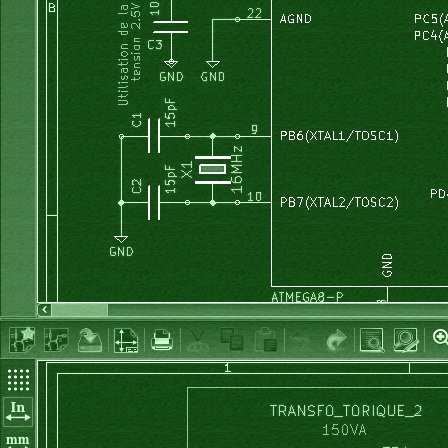
}
void
 MainWindow
::
calcul_tableaux_sin_cos
(
)
{
int
 m
;
float
 x
;
for
(
m
=
0
;
 m
<
65536
;
 m
++
)
{
        x
=
2
*
 M_PI 
*
 m 
/
(
pas_balayage 
*
 nb_ech
)
;
// la co
        tableau_cos
[
m
]
=
cos
(
x
)
;
        tableau_sin
[
m
]
=
sin
(
x
)
;
}
}
void
 MainWindow
::
calcul_fourier
(
)
{
int
 n, k, m
;
float
 S1, S2
;
float
 y1, y2
;
for
(
k
=
1
;
 k
<
k_max
;
 k
++
)
{
        S1
=
0
;
        S2
=
0
;
for
(
n
=
0
;
 n 
<
 nb_ech
;
 n
++
)
{
            m
=
n
*
k
;
if
(
m
<
65536
)
{
                y1
=
 tableau_signal
[
n
]
*
 tableau_cos
[
m
]
;
                S1
+=
 y1
;
                y2
=
 tableau_signal
[
n
]
*
 tableau_sin
[
m
]
;
                S2
+=
 y2
;