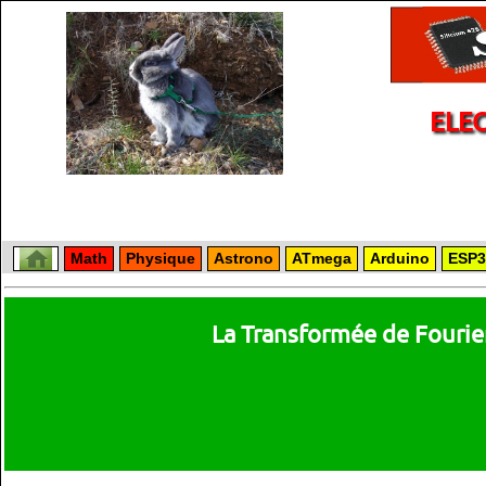
ELE
Math
Physique
Astrono
ATmega
Arduino
ESP3
La Transformée de Fourie