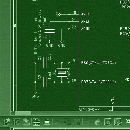
    calcul_fourier
(
)
;
    effacer_graduation
(
)
;
    effacer_trace
(
)
;
    tracer_graduations
(
)
;
    tracer_tableau_valeurs
(
)
;
}
void
 MainWindow
::
on_checkBox1_toggled
(
bool
 checked
)
{
if
(
checked
)
{
hamming 
=
true
;
}
else
{
hamming 
=
false
;
}
    remplit_tableau_echantillons
(
)
;
    calcul_fourier
(
)
;
    effacer_graduation
(
)
;
    effacer_trace
(
)
;
    tracer_graduations
(
)
;
    tracer_tableau_valeurs
(
)
;
}