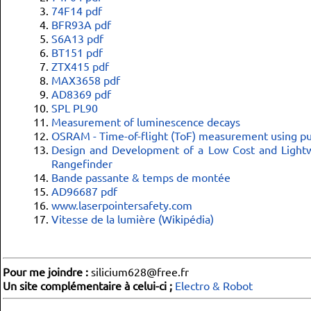
74F14 pdf
BFR93A pdf
S6A13 pdf
BT151 pdf
ZTX415 pdf
MAX3658 pdf
AD8369 pdf
SPL PL90
Measurement of luminescence decays
OSRAM - Time-of-flight (ToF) measurement using pul
Design and Development of a Low Cost and Lightw
Rangefinder
Bande passante & temps de montée
AD96687 pdf
www.laserpointersafety.com
Vitesse de la lumière (Wikipédia)
Pour me joindre :
silicium628@free.fr
Un site complémentaire à celui-ci ;
Electro & Robot