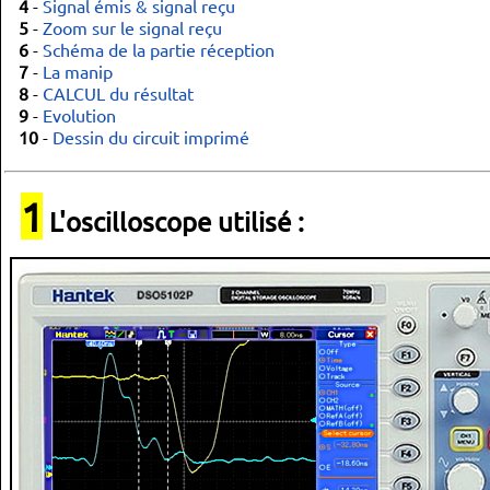
4
-
Signal émis & signal reçu
5
-
Zoom sur le signal reçu
6
-
Schéma de la partie réception
7
-
La manip
8
-
CALCUL du résultat
9
-
Evolution
10
-
Dessin du circuit imprimé
1
L'oscilloscope utilisé :