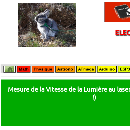
ELE
Math
Physique
Astrono
ATmega
Arduino
ESP3
Mesure de la Vitesse de la Lumière au laser
!)