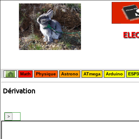
ELE
Math
Physique
Astrono
ATmega
Arduino
ESP3
Dérivation