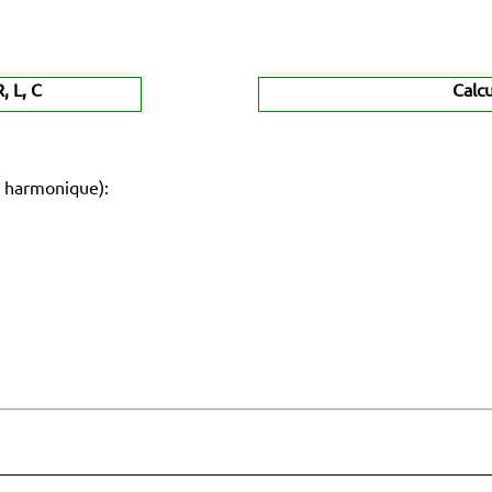
 L, C
Calc
 harmonique):
: