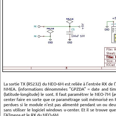
La sortie TX (RS232) du NEO-6M est reliée à l'entrée RX de l'
NMEA. (informations dénommées "GPZDA" = date and time) 
(latitude-longitude) le sont. Il faut paramétrer le NEO-7M (a
center faire en sorte que ce paramétrage soit mémorisé en RA
perdues si le module n'est pas alimenté pendant un ou deu
sans utiliser le logiciel windows u-center. Et il se trouve qu
l'ATmega et le RX du NEO-6M.