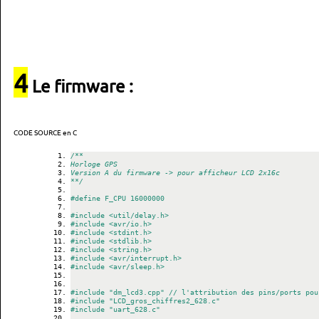
4
Le firmware :
CODE SOURCE en C
/**
Horloge GPS
Version A du firmware -> pour afficheur LCD 2x16c
**/
#define F_CPU 16000000
#include <util/delay.h>
#include <avr/io.h>
#include <stdint.h> 
#include <stdlib.h>
#include <string.h>
#include <avr/interrupt.h>
#include <avr/sleep.h>
#include "dm_lcd3.cpp" // l'attribution des pins/ports pou
#include "LCD_gros_chiffres2_628.c"
#include "uart_628.c"