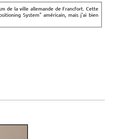
m de la ville allemande de Francfort. Cette
sitioning System" américain, mais j'ai bien