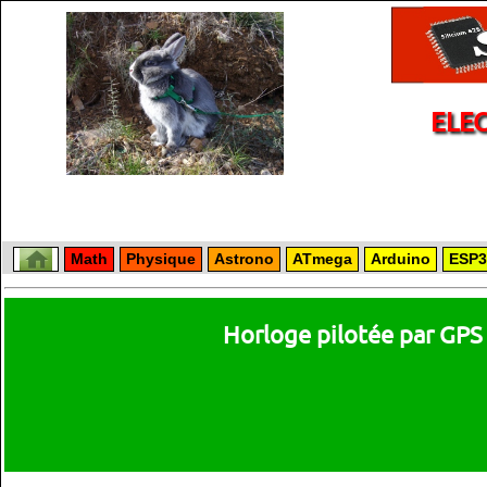
ELE
Math
Physique
Astrono
ATmega
Arduino
ESP3
Horloge pilotée par GPS