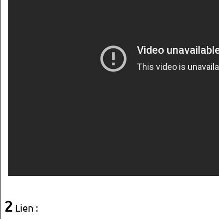
2
Lien :