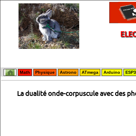
ELE
Math
Physique
Astrono
ATmega
Arduino
ESP3
La dualité onde-corpuscule avec des ph