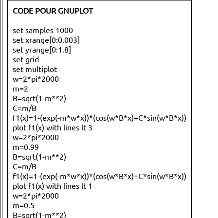
CODE POUR GNUPLOT
set samples 1000
set xrange[0:0.003]
set yrange[0:1.8]
set grid
set multiplot
w=2*pi*2000
m=2
B=sqrt(1-m**2)
C=m/B
f1(x)=1-(exp(-m*w*x))*(cos(w*B*x)+C*sin(w*B*x))
plot f1(x) with lines lt 3
w=2*pi*2000
m=0.99
B=sqrt(1-m**2)
C=m/B
f1(x)=1-(exp(-m*w*x))*(cos(w*B*x)+C*sin(w*B*x))
plot f1(x) with lines lt 1
w=2*pi*2000
m=0.5
B=sqrt(1-m**2)