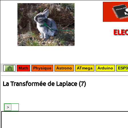
ELE
Math
Physique
Astrono
ATmega
Arduino
ESP3
La Transformée de Laplace (7)