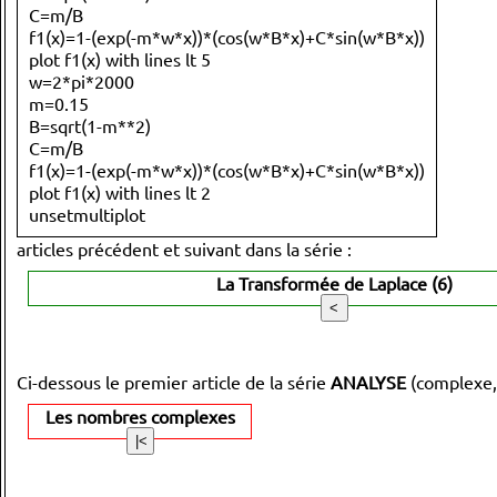
C=m/B
f1(x)=1-(exp(-m*w*x))*(cos(w*B*x)+C*sin(w*B*x))
plot f1(x) with lines lt 5
w=2*pi*2000
m=0.15
B=sqrt(1-m**2)
C=m/B
f1(x)=1-(exp(-m*w*x))*(cos(w*B*x)+C*sin(w*B*x))
plot f1(x) with lines lt 2
unsetmultiplot
articles précédent et suivant dans la série :
La Transformée de Laplace (6)
Ci-dessous le premier article de la série
ANALYSE
(complexe,
Les nombres complexes