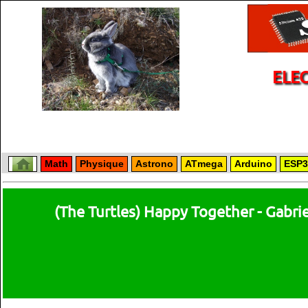
ELE
Math
Physique
Astrono
ATmega
Arduino
ESP3
(The Turtles) Happy Together - Gabri