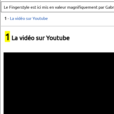
Le Fingerstyle est ici mis en valeur magnifiquement par Gab
1
-
La vidéo sur Youtube
1
La vidéo sur Youtube